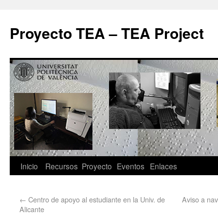
Proyecto TEA – TEA Project
Inicio
Recursos
Proyecto
Eventos
Enlaces
←
Centro de apoyo al estudiante en la Univ. de
Aviso a na
Alicante