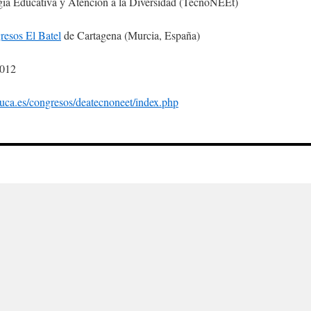
ía Educativa y Atención a la Diversidad (TecnoNEEt)
resos El Batel
de Cartagena (Murcia, España)
2012
duca.es/congresos/deatecnoneet/index.php