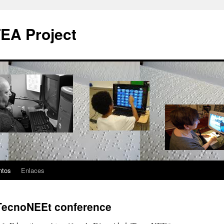
EA Project
ntos
Enlaces
TecnoNEEt conference