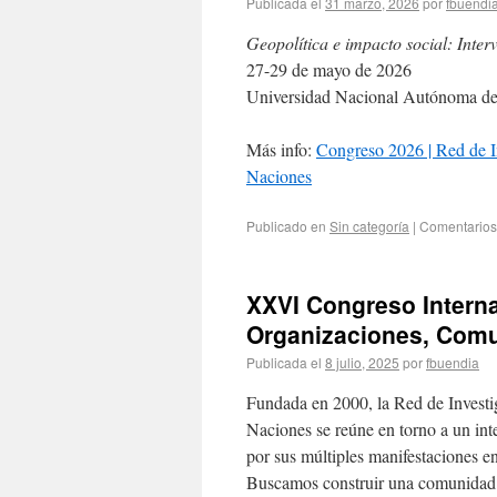
Publicada el
31 marzo, 2026
por
fbuendi
Geopolítica e impacto social: Inter
27-29 de mayo de 2026
Universidad Nacional Autónoma de
Más info:
Congreso 2026 | Red de I
Naciones
Publicado en
Sin categoría
|
Comentarios
XXVI Congreso Interna
Organizaciones, Com
Publicada el
8 julio, 2025
por
fbuendia
Fundada en 2000, la Red de Invest
Naciones se reúne en torno a un int
por sus múltiples manifestaciones e
Buscamos construir una comunidad e