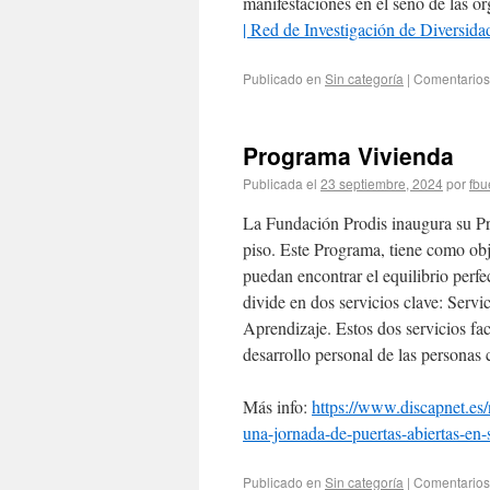
manifestaciones en el seno de las 
| Red de Investigación de Diversi
Publicado en
Sin categoría
|
Comentarios
Programa Vivienda
Publicada el
23 septiembre, 2024
por
fbu
La Fundación Prodis inaugura su Pr
piso. Este Programa, tiene como obj
puedan encontrar el equilibrio perfe
divide en dos servicios clave: Servi
Aprendizaje. Estos dos servicios faci
desarrollo personal de las personas 
Más info:
https://www.discapnet.es/
una-jornada-de-puertas-abiertas-en-
Publicado en
Sin categoría
|
Comentarios