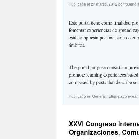
Publicada el
27 marzo, 2012
por
fbuendi
Este portal tiene como finalidad pro
fomentar experiencias de aprendizaje
está compuesta por una serie de ent
ámbitos.
The portal purpose consists in prov
promote learning experiences based 
composed by posts that describe som
Publicado en
General
|
Etiquetado
e-lear
XXVI Congreso Interna
Organizaciones, Com