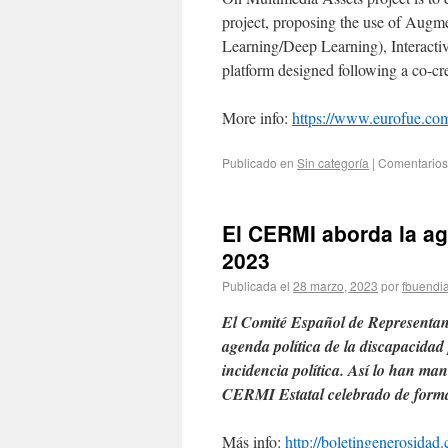
project, proposing the use of Augmen
Learning/Deep Learning), Interactiv
platform designed following a co-c
More info:
https://www.eurofue.co
Publicado en
Sin categoría
|
Comentarios
El CERMI aborda la ag
2023
Publicada el
28 marzo, 2023
por
fbuendi
El Comité Español de Representa
agenda política de la discapacidad
incidencia política. Así lo han ma
CERMI Estatal celebrado de forma 
Más info:
http://boletingenerosidad