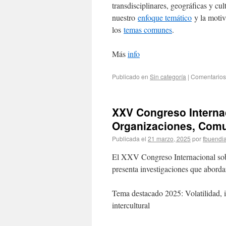
transdisciplinares, geográficas y c
nuestro
enfoque temático
y la motiv
los
temas comunes
.
Más
info
Publicado en
Sin categoría
|
Comentarios
XXV Congreso Interna
Organizaciones, Com
Publicada el
21 marzo, 2025
por
fbuendi
El XXV Congreso Internacional so
presenta investigaciones que aborda
Tema destacado 2025: Volatilidad, 
intercultural