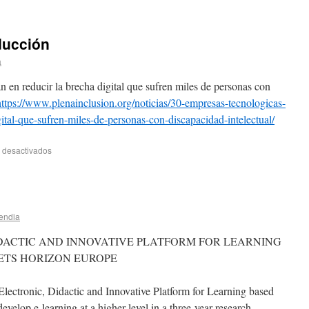
educción
a
n en reducir la brecha digital que sufren miles de personas con
https://www.plenainclusion.org/noticias/30-empresas-tecnologicas-
gital-que-sufren-miles-de-personas-con-discapacidad-intelectual/
 desactivados
endia
IDACTIC AND INNOVATIVE PLATFORM FOR LEARNING
ETS HORIZON EUROPE
ectronic, Didactic and Innovative Platform for Learning based
evelop e-learning at a higher level in a three-year research