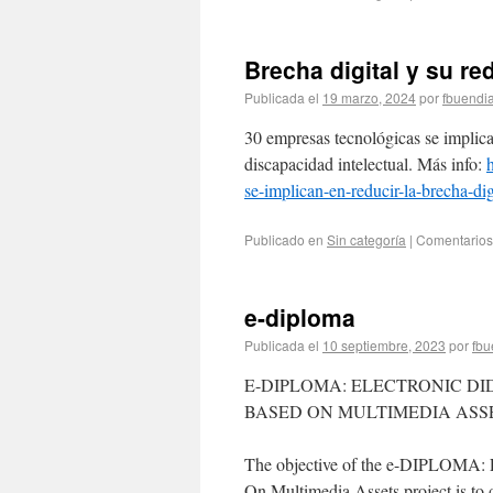
Brecha digital y su r
Publicada el
19 marzo, 2024
por
fbuendi
30 empresas tecnológicas se implica
discapacidad intelectual. Más info:
se-implican-en-reducir-la-brecha-di
Publicado en
Sin categoría
|
Comentarios
e-diploma
Publicada el
10 septiembre, 2023
por
fbu
E-DIPLOMA: ELECTRONIC D
BASED ON MULTIMEDIA ASS
The objective of the e-DIPLOMA: El
On Multimedia Assets project is to d