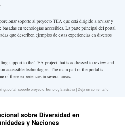
a
porcionar soporte al proyecto TEA que está dirigido a revisar y
 basadas en tecnologías accesibles. La parte principal del portal
radas que describen ejemplos de estas experiencias en diversos
iding support to the TEA project that is addressed to review and
on accessible technologies. The main part of the portal is
e of these experiences in several areas.
ning
,
portal
,
soporte proyecto
,
tecnología asistiva
|
Deja un comentario
cional sobre Diversidad en
unidades y Naciones