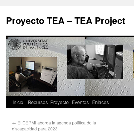
Proyecto TEA – TEA Project
Inicio
Recursos
Proyecto
Eventos
Enlaces
←
El CERMI aborda la agenda política de la
discapacidad para 2023