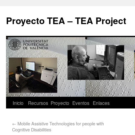
Proyecto TEA – TEA Project
Inicio
Recursos
Proyecto
Eventos
Enlaces
←
Mobile Assistive Technologies for people with
Cognitive Disabilities