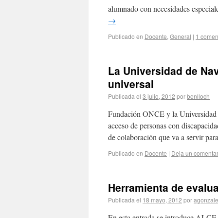
alumnado con necesidades especial
→
Publicado en
Docente
,
General
|
1 comen
La Universidad de Nav
universal
Publicada el
3 julio, 2012
por
benlloch
Fundación ONCE y la Universidad de
acceso de personas con discapacidad
de colaboración que va a servir p
Publicado en
Docente
|
Deja un comentar
Herramienta de evalu
Publicada el
18 mayo, 2012
por
agonzal
En esta entrada se introduce ALCE