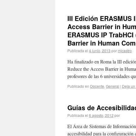
III Edición ERASMUS I
Access Barrier in Hum
ERASMUS IP TrabHCI (
Barrier in Human Comp
Publicada el
4 junio, 2013
por
mjcastro
Ha finalizado en Roma la III edici
Reduce the Access Barrier in Human
profesores de las 6 universidades q
Publicado en
Docente
,
General
|
Deja un
Guías de Accesibilida
Publicada el
6 agosto, 2012
por
El Área de Sistemas de Informació
accesibilidad para la configuración 