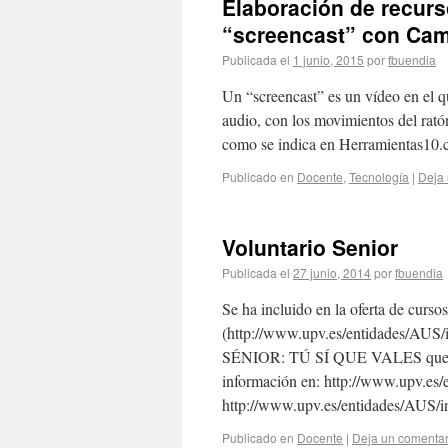
Elaboración de recurs
“screencast” con Ca
Publicada el
1 junio, 2015
por
fbuendia
Un “screencast” es un vídeo en el q
audio, con los movimientos del ratón
como se indica en Herramientas10.
Publicado en
Docente
,
Tecnología
|
Deja 
Voluntario Senior
Publicada el
27 junio, 2014
por
fbuendia
Se ha incluido en la oferta de curso
(http://www.upv.es/entidades/A
SÉNIOR: TÚ SÍ QUE VALES que inc
información en: http://www.upv.es
http://www.upv.es/entidades/AUS/
Publicado en
Docente
|
Deja un comentar