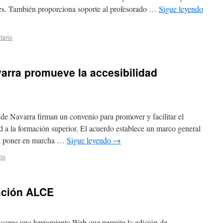
es. También proporciona soporte al profesorado …
Sigue leyendo
tario
arra promueve la accesibilidad
 Navarra firman un convenio para promover y facilitar el
 a la formación superior. El acuerdo establece un marco general
ara poner en marcha …
Sigue leyendo
→
io
ación ALCE
e
 como una herramienta Web que permite la edición de