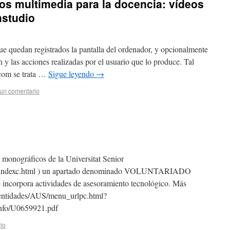
os multimedia para la docencia: vídeos
mstudio
ue quedan registrados la pantalla del ordenador, y opcionalmente
 y las acciones realizadas por el usuario que lo produce. Tal
com se trata …
Sigue leyendo
→
un comentario
s monográficos de la Universitat Senior
US/indexc.html ) un apartado denominado VOLUNTARIADO
orpora actividades de asesoramiento tecnológico. Más
/entidades/AUS/menu_urlpc.html?
info/U0659921.pdf
io