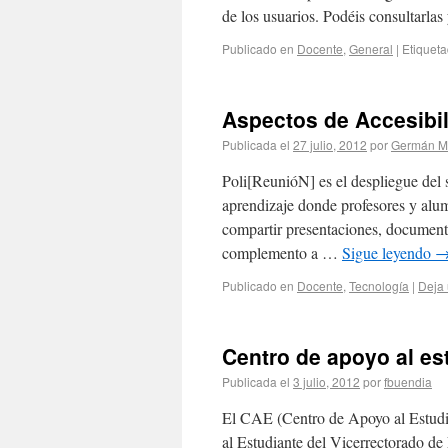
de los usuarios. Podéis consultarlas
Publicado en
Docente
,
General
|
Etiquet
Aspectos de Accesibil
Publicada el
27 julio, 2012
por
Germán M
Poli[ReunióN] es el despliegue del 
aprendizaje donde profesores y alu
compartir presentaciones, document
complemento a …
Sigue leyendo
Publicado en
Docente
,
Tecnología
|
Deja 
Centro de apoyo al est
Publicada el
3 julio, 2012
por
fbuendia
El CAE (Centro de Apoyo al Estudia
al Estudiante del Vicerrectorado de 