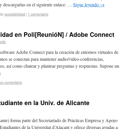
 y descargarlas en el siguiente enlace: …
Sigue leyendo
→
ado
accesibilidad
|
1 comentario
idad en Poli[ReunióN] / Adobe Connect
oltó
software Adobe Connect para la creación de entornos virtuales de
mnos se conectan para mantener audio/vídeo-conferencias,
os, así como chatear y plantear preguntas y respuestas. Supone un
→
un comentario
udiante en la Univ. de Alicante
nte) forma parte del Secretariado de Prácticas Empresa y Apoyo
Estudiantes de la Universitat d’Alacant y ofrece diversas ayudas a