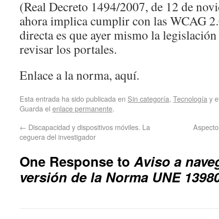
(Real Decreto 1494/2007, de 12 de nov
ahora implica cumplir con las WCAG 2.0
directa es que ayer mismo la legislación
revisar los portales.
Enlace a la norma, aquí.
Esta entrada ha sido publicada en
Sin categoría
,
Tecnología
y e
Guarda el
enlace permanente
.
←
Discapacidad y dispositivos móviles. La
Aspectos
ceguera del investigador
One Response to
Aviso a nave
versión de la Norma UNE 1398