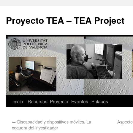
Proyecto TEA – TEA Project
Inicio
Recursos
Proyecto
Eventos
Enlaces
←
Discapacidad y dispositivos móviles. La
Aspectos
ceguera del investigador