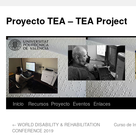
Proyecto TEA – TEA Project
Inicio
Recursos
Proyecto
Eventos
Enlaces
←
WORLD DISABILITY & REHABILITATION
Curso de I
CONFERENCE 2019