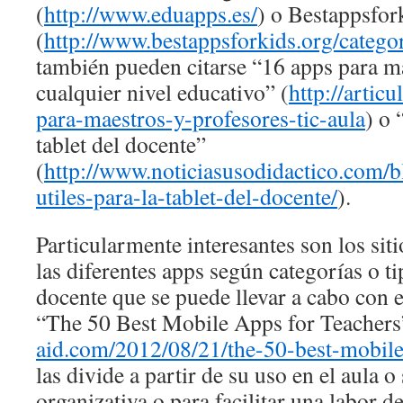
(
http://www.eduapps.es/
) o Bestappsfor
(
http://www.bestappsforkids.org/catego
también pueden citarse “16 apps para m
cualquier nivel educativo” (
http://artic
para-maestros-y-profesores-tic-aula
) o 
tablet del docente”
(
http://www.noticiasusodidactico.com/
utiles-para-la-tablet-del-docente/
).
Particularmente interesantes son los sit
las diferentes apps según categorías o ti
docente que se puede llevar a cabo con e
“The 50 Best Mobile Apps for Teachers
aid.com/2012/08/21/the-50-best-mobile
las divide a partir de su uso en el aula o
organizativa o para facilitar una labor 