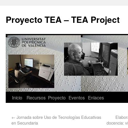
Proyecto TEA – TEA Project
Inicio
Recursos
Proyecto
Eventos
Enlaces
←
Jornada sobre Uso de Tecnologías Educativas
Elabor
en Secundaria
docencia: v