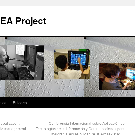
EA Project
ntos
Enlaces
lobalization,
Conferencia Internacional sobre Aplicación de
able management
Tecnologías de la Información y Comunicaciones para
mejorar la Accesibilidad (ATICAcces2016)
→