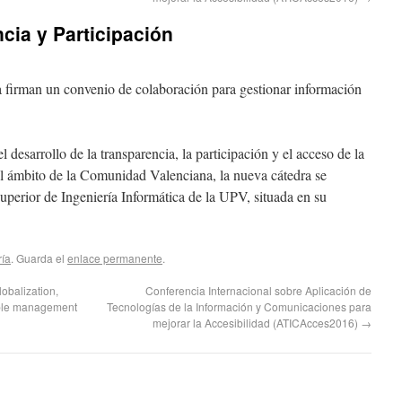
cia y Participación
 firman un convenio de colaboración para gestionar información
 desarrollo de la transparencia, la participación y el acceso de la
el ámbito de la Comunidad Valenciana, la nueva cátedra se
uperior de Ingeniería Informática de la UPV, situada en su
ría
. Guarda el
enlace permanente
.
lobalization,
Conferencia Internacional sobre Aplicación de
able management
Tecnologías de la Información y Comunicaciones para
mejorar la Accesibilidad (ATICAcces2016)
→