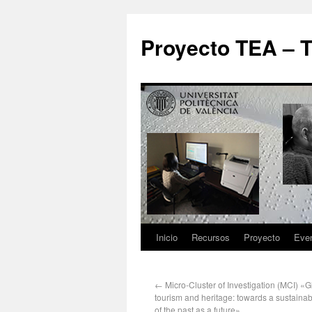
Proyecto TEA – T
Inicio
Recursos
Proyecto
Eve
←
Micro-Cluster of Investigation (MCI) «G
tourism and heritage: towards a sustain
of the past as a future»