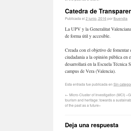
Catedra de Transparen
Publicada el
2 junio, 2016
por
fbuendia
La UPV y la Generalitat Valenciana
de forma útil y accesible.
Creada con el objetivo de fomentar el
ciudadanía a la opinión pública en 
desarrollará en la Escuela Técnica S
campus de Vera (Valencia).
Esta entrada fue publicada en
Sin catego
←
Micro-Cluster of Investigation (MCI) «G
tourism and heritage: towards a sustain
of the past as a future»
Deja una respuesta